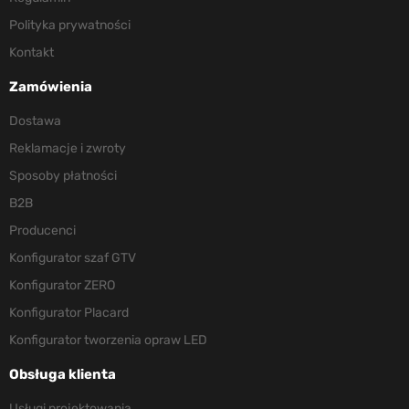
Polityka prywatności
Kontakt
Zamówienia
Dostawa
Reklamacje i zwroty
Sposoby płatności
B2B
Producenci
Konfigurator szaf GTV
Konfigurator ZERO
Konfigurator Placard
Konfigurator tworzenia opraw LED
Obsługa klienta
Usługi projektowania