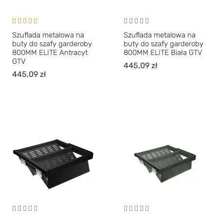
Oceniono
Szuflada metalowa na
Szuflada metalowa na
5.00
na 5
buty do szafy garderoby
buty do szafy garderoby
800MM ELITE Antracyt
800MM ELITE Biała GTV
GTV
445,09
zł
445,09
zł