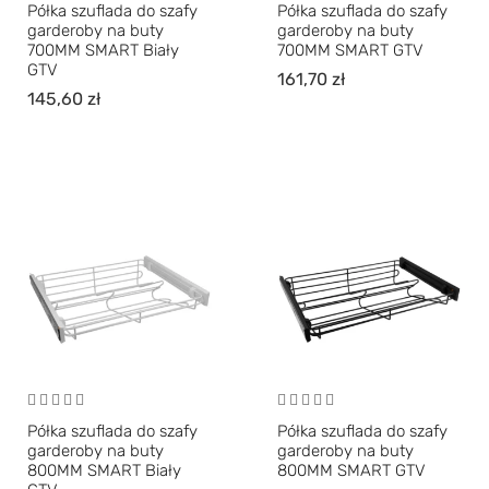
Oceniono
Oceniono
Półka szuflada do szafy
Półka szuflada do szafy
5.00
na 5
5.00
na 5
garderoby na buty
garderoby na buty
700MM SMART Biały
700MM SMART GTV
GTV
161,70
zł
145,60
zł
Półka szuflada do szafy
Półka szuflada do szafy
garderoby na buty
garderoby na buty
800MM SMART Biały
800MM SMART GTV