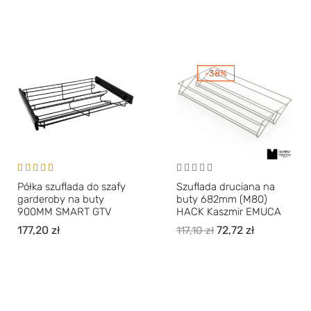
-38%
Oceniono
Półka szuflada do szafy
Szuflada druciana na
5.00
na 5
garderoby na buty
buty 682mm (M80)
900MM SMART GTV
HACK Kaszmir EMUCA
177,20
zł
72,72
zł
117,10
zł