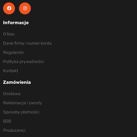
Informacje
O Nas
Dane firmy i numer konta
Regulamin
Polityka prywatności
Kontakt
Zamówienia
Dostawa
Reklamacje i zwroty
Sposoby płatności
B2B
Producenci