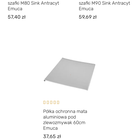
szafki M80 Sink Antracyt
szafki M90 Sink Antracyt
Emuca
Emuca
57,40
zł
59,69
zł
Oceniono
Półka ochronna mata
4.00
na 5
aluminiowa pod
zlewozmywak 60cm
Emuca
37,65
zł