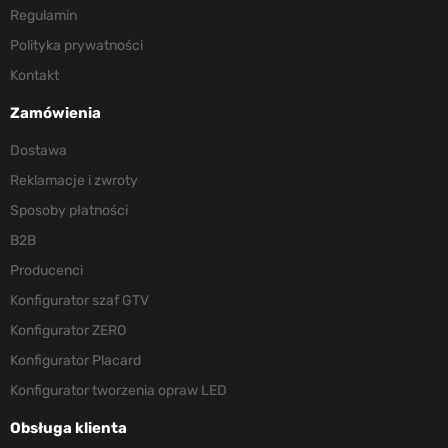
Regulamin
Polityka prywatności
Kontakt
Zamówienia
Dostawa
Reklamacje i zwroty
Sposoby płatności
B2B
Producenci
Konfigurator szaf GTV
Konfigurator ZERO
Konfigurator Placard
Konfigurator tworzenia opraw LED
Obsługa klienta