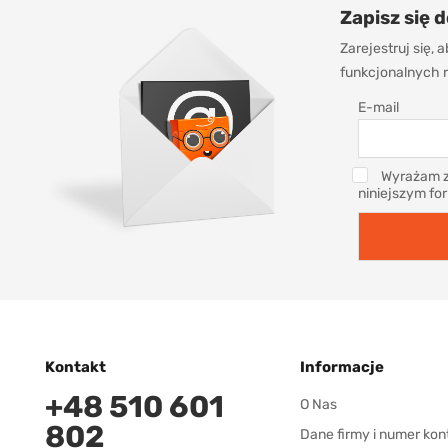
Zapisz się 
Zarejestruj się,
funkcjonalnych r
E-mail
Wyrażam z
niniejszym fo
Kontakt
Informacje
+48 510 601
O Nas
802
Dane firmy i numer kon