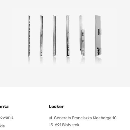
enta
Locker
ktowania
ul. Generała Franciszka Kleeberga 10
15-691 Białystok
kie