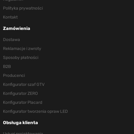
Polityka prywatności
Kontakt
Zamówienia
Dostawa
Reklamacje i zwroty
Sposoby płatności
B2B
Producenci
Konfigurator szaf GTV
Konfigurator ZERO
Konfigurator Placard
Konfigurator tworzenia opraw LED
Obsługa klienta
Usługi projektowania