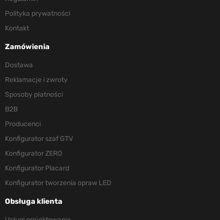
Polityka prywatności
Kontakt
Zamówienia
Dostawa
Reklamacje i zwroty
Sposoby płatności
B2B
Producenci
Konfigurator szaf GTV
Konfigurator ZERO
Konfigurator Placard
Konfigurator tworzenia opraw LED
Obsługa klienta
Usługi projektowania