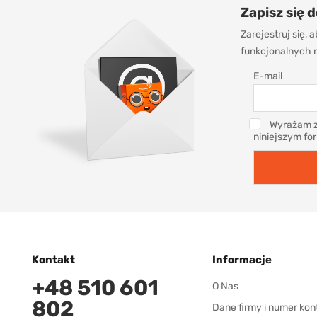
Zapisz się 
Zarejestruj się,
funkcjonalnych r
E-mail
Wyrażam z
niniejszym fo
Kontakt
Informacje
+48 510 601
O Nas
802
Dane firmy i numer kon