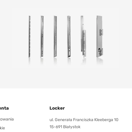
enta
Locker
ktowania
ul. Generała Franciszka Kleeberga 10
15-691 Białystok
kie