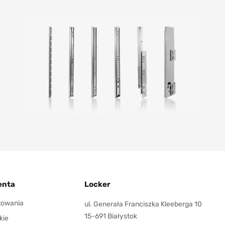
enta
Locker
ktowania
ul. Generała Franciszka Kleeberga 10
15-691 Białystok
kie