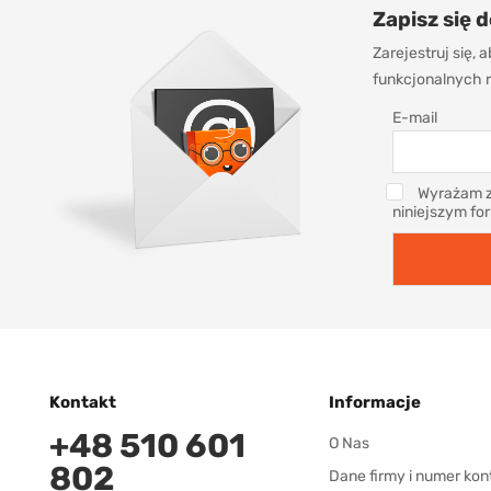
Zapisz się 
Zarejestruj się,
funkcjonalnych r
E-mail
Wyrażam z
niniejszym fo
Kontakt
Informacje
+48 510 601
O Nas
802
Dane firmy i numer kon