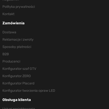
Polityka prywatności
Kontakt
Zamówienia
Dostawa
Reklamacje i zwroty
Sposoby płatności
B2B
Producenci
Konfigurator szaf GTV
Konfigurator ZERO
Konfigurator Placard
Konfigurator tworzenia opraw LED
Obsługa klienta
Usługi projektowania