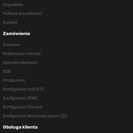
Regulamin
Polityka prywatności
Kontakt
Zamówienia
Dostawa
Reklamacje i zwroty
Sposoby płatności
B2B
Producenci
Konfigurator szaf GTV
Konfigurator ZERO
Konfigurator Placard
Konfigurator tworzenia opraw LED
Obsługa klienta