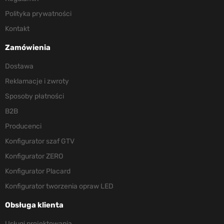
Polityka prywatności
Kontakt
Zamówienia
Dostawa
Reklamacje i zwroty
Sposoby płatności
B2B
Producenci
Konfigurator szaf GTV
Konfigurator ZERO
Konfigurator Placard
Konfigurator tworzenia opraw LED
Obsługa klienta
Usługi projektowania