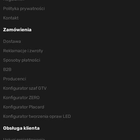
Polityka prywatności
Kontakt
Zamówienia
Dostawa
Reklamacje i zwroty
Sposoby płatności
B2B
Producenci
Konfigurator szaf GTV
Konfigurator ZERO
Konfigurator Placard
Konfigurator tworzenia opraw LED
Obsługa klienta
Usługi projektowania