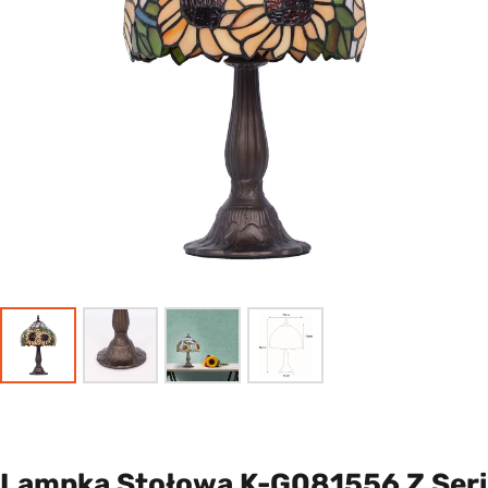
Lampka Stołowa K-G081556 Z Seri