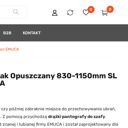
0
0
B2B
KONTAKT
tan EMUCA
zak Opuszczany 830-1150mm SL
CA
 czy później zabraknie miejsca do przechowywania ubrań,
h. Z pomocą przychodzą
drążki pantografy do szafy
.
znanej i lubianej firmy EMUCA i został zaprojektowany dla