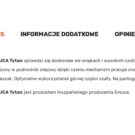
IS
INFORMACJE DODATKOWE
OPINIE
UCA Tytan
sprawdzi się doskonale we wnękach i wysokich szafa
ażony w podnośnik olejowy dzięki czemu mechanizm pracuje zn
zak. Optymalne wykorzystanie górnej części szafy. Na pantogr
UCA Tytan
jest produktem hiszpańskiego producenta
Emuca
.