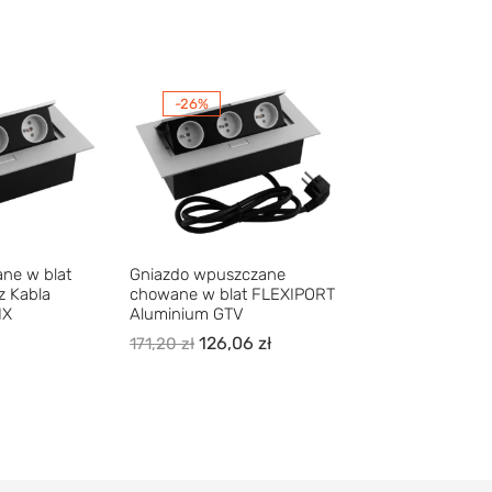
-26%
ne w blat
Gniazdo wpuszczane
 Kabla
chowane w blat FLEXIPORT
IX
Aluminium GTV
126,06
zł
171,20
zł