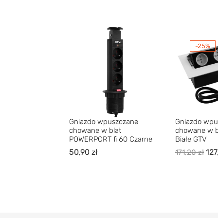
-25%
Gniazdo wpuszczane
Gniazdo wpu
chowane w blat
chowane w b
POWERPORT fi 60 Czarne
Białe GTV
50,90
zł
127
171,20
zł