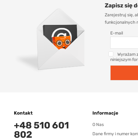
Zapisz się 
Zarejestruj się,
funkcjonalnych r
E-mail
Wyrażam z
niniejszym fo
Kontakt
Informacje
+48 510 601
O Nas
802
Dane firmy i numer kon