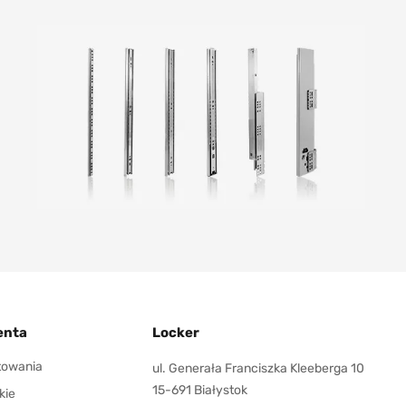
enta
Locker
ktowania
ul. Generała Franciszka Kleeberga 10
15-691 Białystok
kie