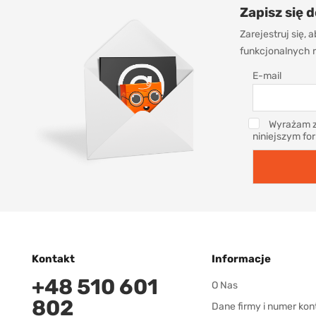
Zapisz się 
Zarejestruj się,
funkcjonalnych r
E-mail
Wyrażam z
niniejszym fo
Kontakt
Informacje
+48 510 601
O Nas
802
Dane firmy i numer kon