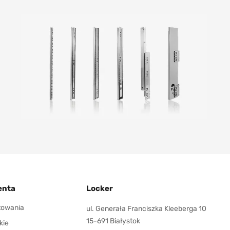
enta
Locker
ktowania
ul. Generała Franciszka Kleeberga 10
15-691 Białystok
kie