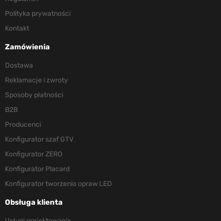
Polityka prywatności
Kontakt
Zamówienia
Dostawa
Reklamacje i zwroty
Sposoby płatności
B2B
Producenci
Konfigurator szaf GTV
Konfigurator ZERO
Konfigurator Placard
Konfigurator tworzenia opraw LED
Obsługa klienta
Usługi projektowania