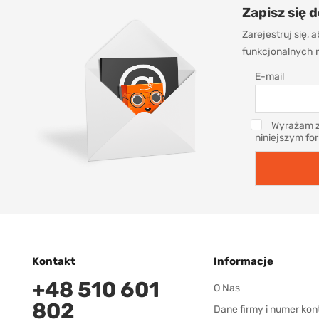
Zapisz się 
Zarejestruj się,
funkcjonalnych r
E-mail
Wyrażam z
niniejszym fo
Kontakt
Informacje
+48 510 601
O Nas
802
Dane firmy i numer kon