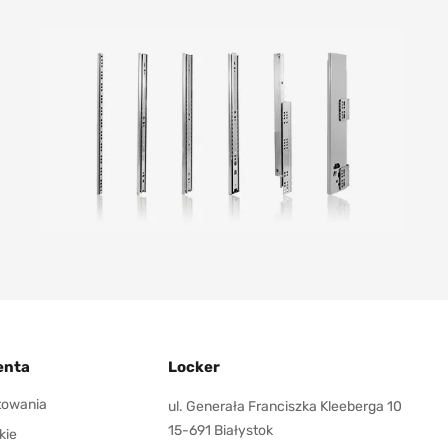
enta
Locker
ktowania
ul. Generała Franciszka Kleeberga 10
15-691 Białystok
kie