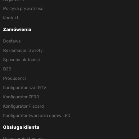
Polityka prywatności
Kontakt
Zamówienia
Dostawa
Reklamacje i zwroty
Sposoby płatności
B2B
Producenci
Konfigurator szaf GTV
Konfigurator ZERO
Konfigurator Placard
Konfigurator tworzenia opraw LED
Obsługa klienta
Usługi projektowania