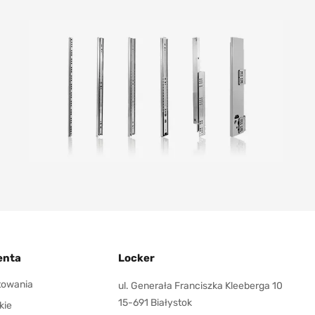
enta
Locker
ktowania
ul. Generała Franciszka Kleeberga 10
15-691 Białystok
kie