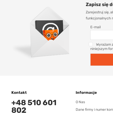
Zapisz się 
Zarejestruj się,
funkcjonalnych r
E-mail
Wyrażam z
niniejszym fo
Kontakt
Informacje
+48 510 601
O Nas
802
Dane firmy i numer kon